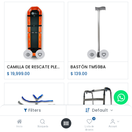
CAMILLA DE RESCATE PLEGABLE B2
BASTÓN TM59BA
$
19,999.00
$
139.00
Filters
Default
0
Inicio
Búsqueda
Lista de
Account
deseos