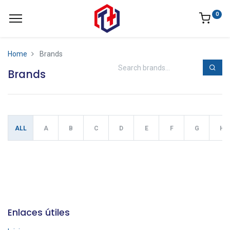
0
Home
Brands
Brands
ALL
A
B
C
D
E
F
G
H
Enlaces útiles