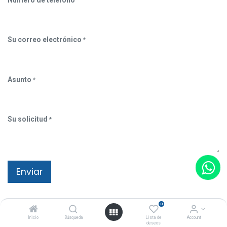
Su correo electrónico
*
Asunto
*
Su solicitud
*
Enviar
Mi empresa
0
Miguel Alemán #38 Colonia el Potrero Atizapán de
Inicio
Búsqueda
Lista de
Account
Zaragoza
deseos