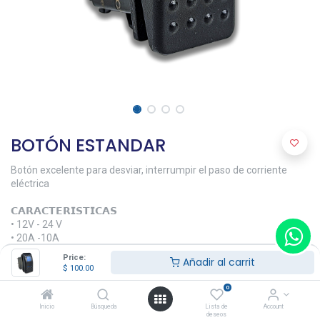
BOTÓN ESTANDAR
Botón excelente para desviar, interrumpir el paso de corriente
eléctrica
𝗖𝗔𝗥𝗔𝗖𝗧𝗘𝗥𝗜𝗦𝗧𝗜𝗖𝗔𝗦
• 12V - 24 V
• 20A -10A
• Configuración estándar
Price:
Añadir al carrit
• Terminales para conexión rápida
$
100.00
• Switch tipo balancín iluminado
0
𝗠𝗔𝗧𝗘𝗥𝗜𝗔𝗟𝗘𝗦
Inicio
Búsqueda
Lista de
Account
deseos
• Resina fenólica