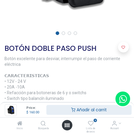
BOTÓN DOBLE PASO PUSH
Botón excelente para desviar, interrumpir el paso de corriente
eléctrica
𝗖𝗔𝗥𝗔𝗖𝗧𝗘𝗥𝗜𝗦𝗧𝗜𝗖𝗔𝗦
• 12V - 24 V
• 20A -10A
• Refacción para botoneras de 6 y o switchs
• Switch tipo balancín iluminado
• Terminales de conexión rápida
Price:
Añadir al carrit
$
160.00
𝗠𝗔𝗧𝗘𝗥𝗜𝗔𝗟𝗘𝗦
• Resina fenólica
0
Inicio
Búsqueda
Lista de
Account
$
160.00
deseos