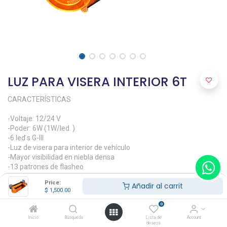
LUZ PARA VISERA INTERIOR 6T
CARACTERÍSTICAS
-Voltaje: 12/24 V
-Poder: 6W (1W/led. )
-6 led ́s G-III
-Luz de visera para interior de vehículo
-Mayor visibilidad en niebla densa
-13 patrones de flasheo
-Se adapta a cualquier tipo de configuración
Price:
Añadir al carrit
-Cable conexión a 12V, tipo encendedor. 2.8 mts de largo
$
1,500.00
$
1,500.00
0
Inicio
Búsqueda
Lista de
Account
deseos