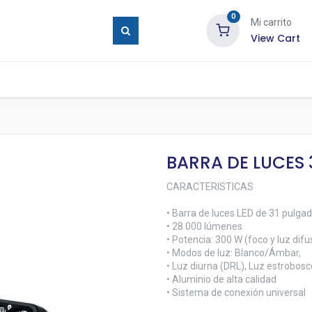
0
Mi carrito
View Cart
ure Eyes
Tienda
Blog
Contáctenos
BARRA DE LUCES 
CARACTERISTICAS
• Barra de luces LED de 31 pulga
• 28 000 lúmenes
• Potencia: 300 W (foco y luz difu
• Modos de luz: Blanco/Ámbar,
• Luz diurna (DRL), Luz estrobosc
• Aluminio de alta calidad
• Sistema de conexión universal