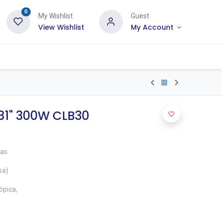
0
My Wishlist
Guest
View Wishlist
My Account
31" 300W CLB30
das
sa)
ópica,