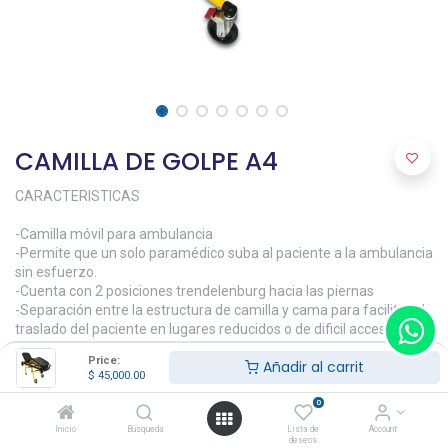
CAMILLA DE GOLPE A4
CARACTERISTICAS
-Camilla móvil para ambulancia
-Permite que un solo paramédico suba al paciente a la ambulancia
sin esfuerzo.
-Cuenta con 2 posiciones trendelenburg hacia las piernas
-Separación entre la estructura de camilla y cama para facilitar el
traslado del paciente en lugares reducidos o de dificil acceso.
-Barandillas de protección plegables
Price:
Añadir al carrit
-Frenos en ruedas frontales, con giro de 360°
$
45,000.00
-Cuenta con portavenoclisis extensible
-Respaldo de ajuste neumático de 0-60°
0
-Área de piernas de 0-12°
Inicio
Búsqueda
Lista de
Account
-Estructura ligera y estable
deseos