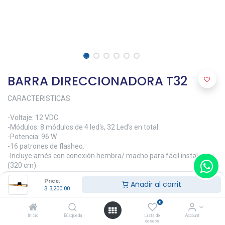
BARRA DIRECCIONADORA T32
CARACTERISTICAS:
-Voltaje: 12 VDC.
-Módulos: 8 módulos de 4 led's, 32 Led's en total.
-Potencia: 96 W.
-16 patrones de flasheo.
-Incluye arnés con conexión hembra/ macho para fácil instalación
(320 cm).
-Riel para ajuste de herrajes y tornillería Impermeable y a prueba
Price:
Añadir al carrit
de golpes.
$
3,200.00
-Conexión a toma de 12V.
-Cuenta con controlador ON-OFF, cambio de patrón de flasheo.
0
-Temperatura de trabajo: -50° to 45 °C
Inicio
Búsqueda
Lista de
Account
deseos