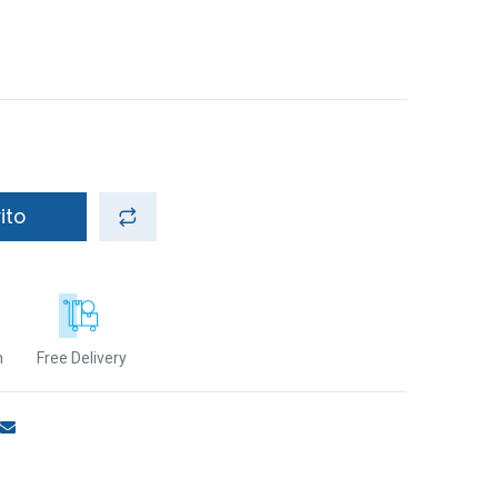
ito
n
Free Delivery