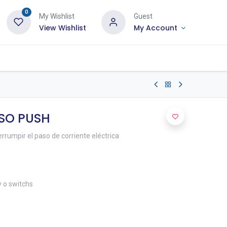
0
My Wishlist
Guest
View Wishlist
My Account
SO PUSH
errumpir el paso de corriente eléctrica
y o switchs