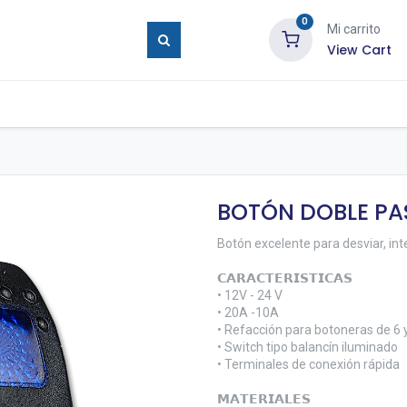
0
Mi carrito
View Cart
ure Eyes
Tienda
Blog
Contáctenos
BOTÓN DOBLE PA
Botón excelente para desviar, int
𝗖𝗔𝗥𝗔𝗖𝗧𝗘𝗥𝗜𝗦𝗧𝗜𝗖𝗔𝗦
• 12V - 24 V
• 20A -10A
• Refacción para botoneras de 6 
• Switch tipo balancín iluminado
• Terminales de conexión rápida
𝗠𝗔𝗧𝗘𝗥𝗜𝗔𝗟𝗘𝗦