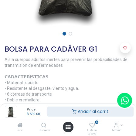
BOLSA PARA CADÁVER G1
Aísla cuerpos adultos inertes para prevenir las probabilidades de
transmisión de enfermedades
𝗖𝗔𝗥𝗔𝗖𝗧𝗘𝗥I𝗦𝗧𝗜𝗖𝗔𝗦
• Material robusto
• Resistente al desgaste, viento y agua.
• 6 correas de transporte
• Doble cremallera
• Capacidad de carga de 150 kg
Price:
Añadir al carrit
• Dimensiones: 250 x 86.5 cm
$
599.00
𝗠𝗔𝗧𝗘𝗥𝗜𝗔𝗟𝗘𝗦
0
• PVC impermeable, ecológico
Inicio
Búsqueda
Lista de
Account
deseos