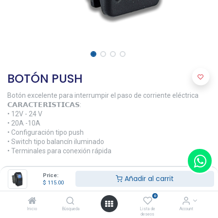
BOTÓN PUSH
Botón excelente para interrumpir el paso de corriente eléctrica
𝗖𝗔𝗥𝗔𝗖𝗧𝗘𝗥𝗜𝗦𝗧𝗜𝗖𝗔𝗦:
• 12V - 24 V
• 20A -10A
• Configuración tipo push
• Switch tipo balancín iluminado
• Terminales para conexión rápida
𝗠𝗔𝗧𝗘𝗥𝗜𝗔𝗟𝗘𝗦:
Price:
Añadir al carrit
• Resina fenólica
$
115.00
$
115.00
0
Inicio
Búsqueda
Lista de
Account
deseos