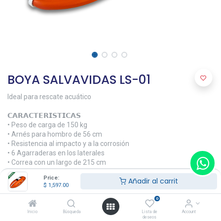
BOYA SALVAVIDAS LS-01
Ideal para rescate acuático
𝗖𝗔𝗥𝗔𝗖𝗧𝗘𝗥𝗜𝗦𝗧𝗜𝗖𝗔𝗦
• Peso de carga de 150 kg
• Arnés para hombro de 56 cm
• Resistencia al impacto y a la corrosión
• 6 Agarraderas en los laterales
• Correa con un largo de 215 cm
• Peso neto 1.2 kg
Price:
Añadir al carrit
$
1,597.00
𝗗𝗜𝗠𝗘𝗡𝗦𝗜𝗢𝗡𝗘𝗦
• 68x25x14 cm
0
Inicio
Búsqueda
Lista de
Account
𝗠𝗔𝗧𝗘𝗥𝗜𝗔𝗟𝗘𝗦
deseos