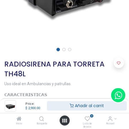
RADIOSIRENA PARA TORRETA
TH48L
Uso ideal en Ambulancias y patrullas.
𝗖𝗔𝗥𝗔𝗖𝗧𝗘𝗥𝗜𝗦𝗧𝗜𝗖𝗔𝗦
• Voltaje: 12V
Price:
Añadir al carrit
• Potencia: 100W
$
2,900.00
• Impedancia: 8 Ohms
• Frecuencia de Tonos: 450 Hz – 1850Hz
0
• 8 Tonos: Yelp,Wail, Hi-lo, Phaser, pulsar, Horn y sirena
Inicio
Búsqueda
Lista de
Account
• Material: ABS y aluminio
deseos