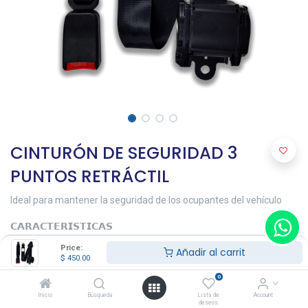
CINTURÓN DE SEGURIDAD 3
PUNTOS RETRÁCTIL
Ideal para mantener la seguridad de los ocupantes del vehículo
𝗖𝗔𝗥𝗔𝗖𝗧𝗘𝗥𝗜𝗦𝗧𝗜𝗖𝗔𝗦
• Dos puntos de montaje de instalación
Price:
Añadir al carrit
• Puntos de seguridad en cadera al hombro
$
450.00
• Carrete retráctil
• Cinta con longitud de 300cm
0
Inicio
Búsqueda
Lista de
Account
𝗠𝗔𝗧𝗘𝗥𝗜𝗔𝗟𝗘𝗦
deseos