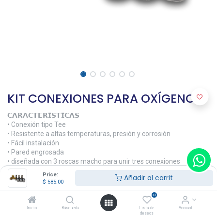
KIT CONEXIONES PARA OXÍGENO
𝗖𝗔𝗥𝗔𝗖𝗧𝗘𝗥𝗜𝗦𝗧𝗜𝗖𝗔𝗦
• Conexión tipo Tee
• Resistente a altas temperaturas, presión y corrosión
• Fácil instalación
• Pared engrosada
• diseñada con 3 roscas macho para unir tres conexiones
• Rosca hembra FLARE
Price:
Añadir al carrit
$
585.00
𝗠𝗔𝗧𝗘𝗥𝗜𝗔𝗟𝗘𝗦
0
• Latón
• Color Dorado
Inicio
Búsqueda
Lista de
Account
deseos
• Acero 2L14 para máxima duración