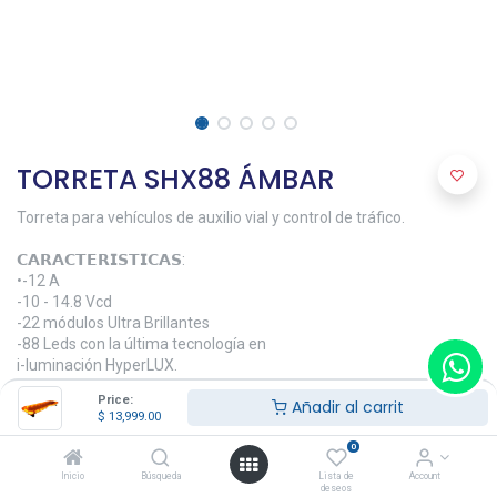
TORRETA SHX88 ÁMBAR
Torreta para vehículos de auxilio vial y control de tráfico.
𝗖𝗔𝗥𝗔𝗖𝗧𝗘𝗥𝗜𝗦𝗧𝗜𝗖𝗔𝗦:
•-12 A
-10 - 14.8 Vcd
-22 módulos Ultra Brillantes
-88 Leds con la última tecnología en
i-luminación HyperLUX.
-Alto Brillo
Price:
Añadir al carrit
-Bajo Perfil
$
13,999.00
-Longitud de 47"
-Montaje de Gancho
0
-Bajo Consumo de Corriente
Inicio
Búsqueda
Lista de
Account
-Fácil instalaciónLarga Vida Útil.
deseos