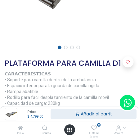
PLATAFORMA PARA CAMILLA D1
𝗖𝗔𝗥𝗔𝗖𝗧𝗘𝗥𝗜𝗦𝗧𝗜𝗖𝗔𝗦
• Soporte para camilla dentro de la ambulancia
• Espacio inferior para la guarda de camilla rigida
• Rampa abatible
• Rodillo para facil desplazamiento de la camilla móvil
• Capacidad de carga: 230kg
Price:
Añadir al carrit
𝗠𝗔𝗧𝗘𝗥𝗜𝗔𝗟𝗘𝗦
$
4,799.00
• Aleación de Aluminio
0
$
4,799.00
Inicio
Búsqueda
Lista de
Account
deseos