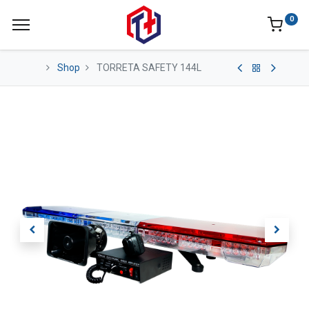
0
Shop
TORRETA SAFETY 144L