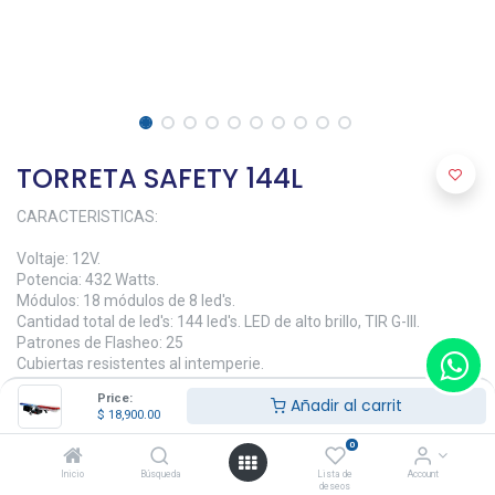
TORRETA SAFETY 144L
CARACTERISTICAS:
Voltaje: 12V.
Potencia: 432 Watts.
Módulos: 18 módulos de 8 led's.
Cantidad total de led's: 144 led's. LED de alto brillo, TIR G-III.
Patrones de Flasheo: 25
Cubiertas resistentes al intemperie.
Fácil instalación plug n play.
Price:
Añadir al carrit
Incluye radio sirena y bocina de 100W.
$
18,900.00
Ideal para camiones de bomberos, grúas y vehículos de gran
tamaño.
0
Inicio
Búsqueda
Lista de
Account
$
18,900.00
deseos