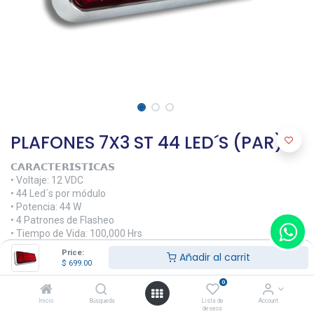
PLAFONES 7X3 ST 44 LED´S (PAR)
𝗖𝗔𝗥𝗔𝗖𝗧𝗘𝗥𝗜𝗦𝗧𝗜𝗖𝗔𝗦
• Voltaje: 12 VDC
• 44 Led´s por módulo
• Potencia: 44 W
• 4 Patrones de Flasheo
• Tiempo de Vida: 100,000 Hrs
• 2 plafones por paquete.
Price:
Añadir al carrit
• Material: PC, y ABS cromado
$
699.00
0
𝗗𝗜𝗠𝗘𝗡𝗦𝗜𝗢𝗡𝗘𝗦
• 19.4 X 9 X 2.5 cm
Inicio
Búsqueda
Lista de
Account
deseos