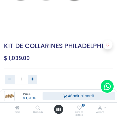
KIT DE COLLARINES PHILADELPHIA
$
1,039.00
Price:
Agregar al carrito
Añadir al carrit
$
1,039.00
0
Terms and Conditions
Inicio
Búsqueda
Lista de
Account
deseos