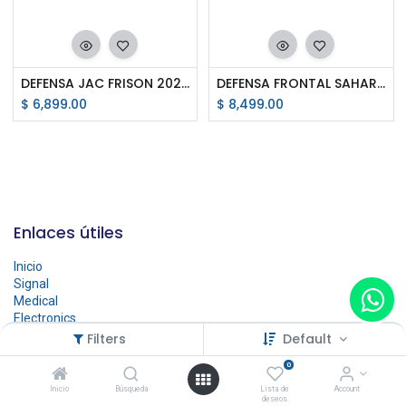
DEFENSA JAC FRISON 2025 CON SENSORES
DEFENSA FRONTAL SAHARA JEEP WRANGLER 2024
$
6,899.00
$
8,499.00
Enlaces útiles
Inicio
Signal
Medical
Electronics
Accesories
Filters
Default
Contáctenos
0
Inicio
Búsqueda
Lista de
Account
deseos