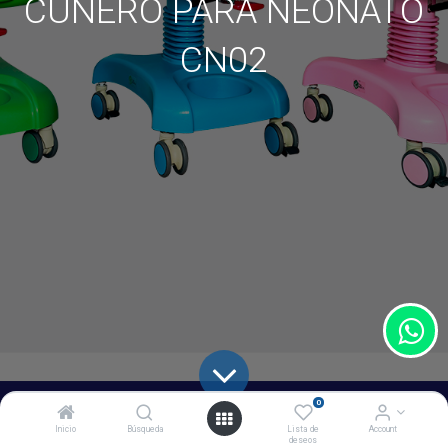
CUNERO PARA NEONATO
CN02
0
Inicio
Búsqueda
Lista de
Account
deseos