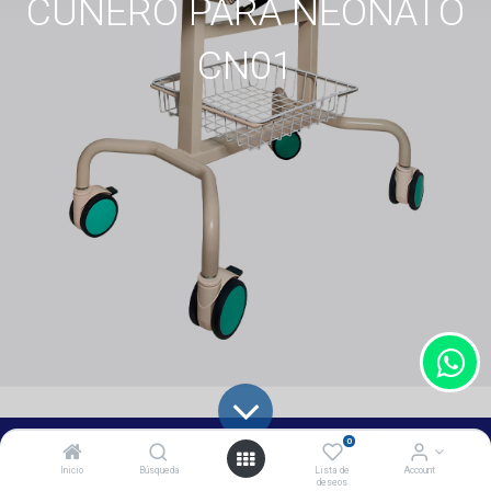
CUNERO PARA NEONATO
CN01
0
Inicio
Búsqueda
Lista de
Account
deseos