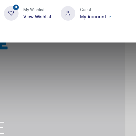
0
My Wishlist
Guest
View Wishlist
My Account
E