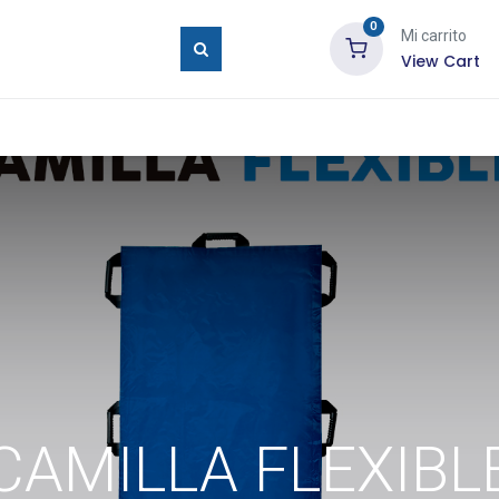
0
Mi carrito
View Cart
ure Eyes
Tienda
Blog
Contáctenos
CAMILLA FLEXIBL