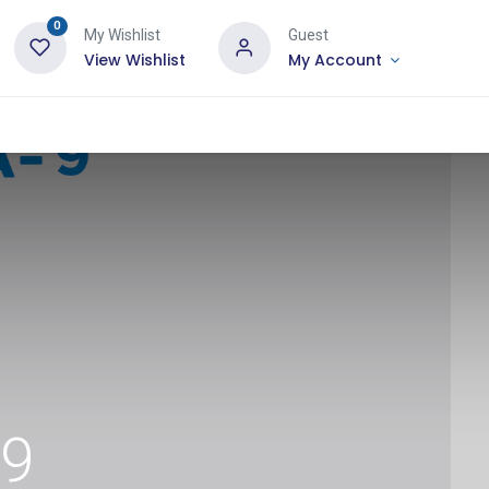
0
My Wishlist
Guest
View Wishlist
My Account
-9