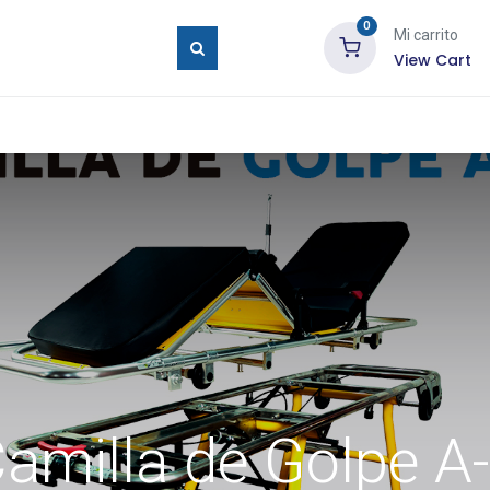
0
Mi carrito
View Cart
ure Eyes
Tienda
Blog
Contáctenos
amilla de Golpe A