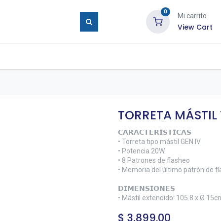
0
Mi carrito
View Cart
ure Eyes
Tienda
Blog
Contáctenos
TORRETA MÁSTIL
𝗖𝗔𝗥𝗔𝗖𝗧𝗘𝗥𝗜𝗦𝗧𝗜𝗖𝗔𝗦
• Torreta tipo mástil GEN IV
• Potencia 20W
• 8 Patrones de flasheo
• Memoria del último patrón de f
𝗗𝗜𝗠𝗘𝗡𝗦𝗜𝗢𝗡𝗘𝗦
• Mástil extendido: 105.8 x Ø 15c
$
3,899.00