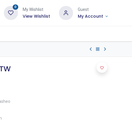
0
My Wishlist
Guest
View Wishlist
My Account
 TW
lasheo
m