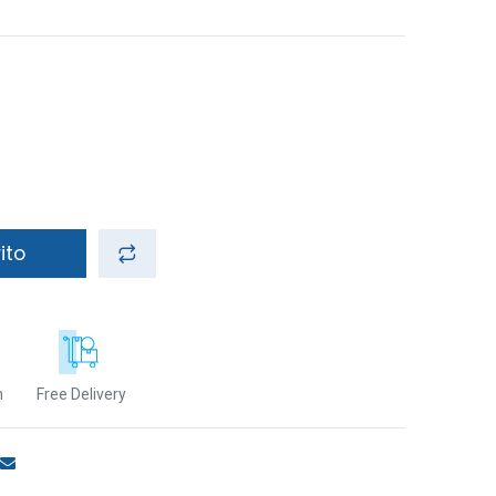
ito
n
Free Delivery