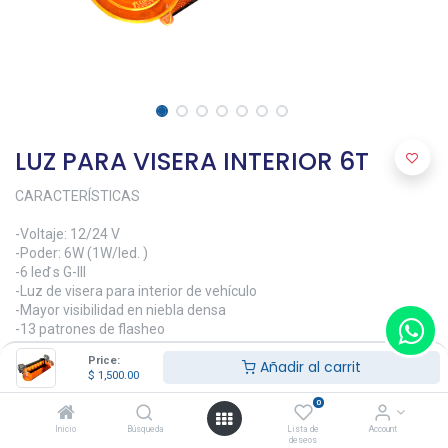
LUZ PARA VISERA INTERIOR 6T
CARACTERÍSTICAS
-Voltaje: 12/24 V
-Poder: 6W (1W/led. )
-6 led ́s G-III
-Luz de visera para interior de vehículo
-Mayor visibilidad en niebla densa
-13 patrones de flasheo
-Se adapta a cualquier tipo de configuración
Price:
Añadir al carrit
-Cable conexión a 12V, tipo encendedor. 2.8 mts de largo
$
1,500.00
$
1,500.00
0
Inicio
Búsqueda
Lista de
Account
deseos