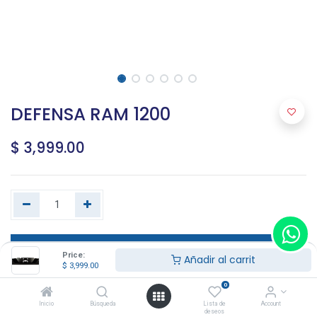
DEFENSA RAM 1200
$
3,999.00
Agregar al carrito
Price:
Añadir al carrit
$
3,999.00
0
Terms and Conditions
Inicio
Búsqueda
Lista de
Account
deseos