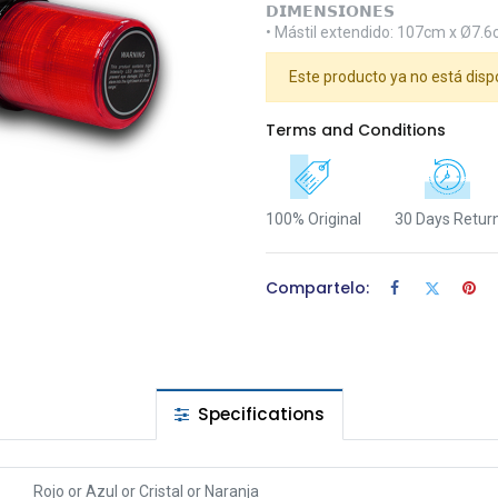
𝗗𝗜𝗠𝗘𝗡𝗦𝗜𝗢𝗡𝗘𝗦
• Mástil extendido: 107cm x Ø7.
Este producto ya no está disp
Terms and Conditions
100% Original
30 Days Retur
Compartelo:
Specifications
Rojo
or
Azul
or
Cristal
or
Naranja