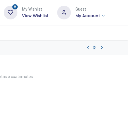
0
My Wishlist
Guest
View Wishlist
My Account
etas o cuatrimotos.