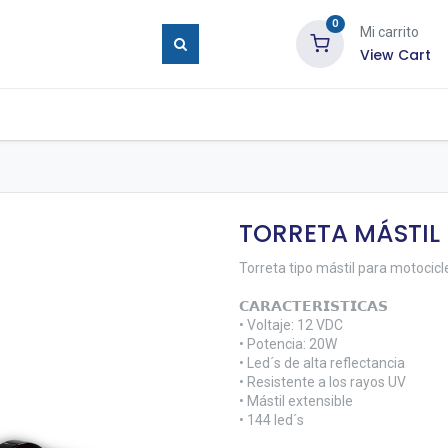
0
Mi carrito
View Cart
ure Eyes
Tienda
Blog
Contáctenos
TORRETA MÁSTIL
Torreta tipo mástil para motocicl
𝗖𝗔𝗥𝗔𝗖𝗧𝗘𝗥𝗜𝗦𝗧𝗜𝗖𝗔𝗦
• Voltaje: 12 VDC
• Potencia: 20W
• Led´s de alta reflectancia
• Resistente a los rayos UV
• Mástil extensible
• 144 led´s