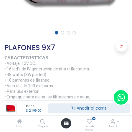
PLAFONES 9X7
𝗖𝗔𝗥𝗔𝗖𝗧𝗘𝗥𝗜𝗦𝗧𝗜𝗖𝗔𝗦
• Voltaje: 12V DC.
• 16 led’s de IV generación de alta reflectancia.
• 48 watts (3W por led).
• 18 patrones de flasheo
• Vida útil de 100 mil horas.
• Para uso exterior.
• Empaque para evitar las filtraciones de agua,
• polvo u otros agentes externos.
Price:
Añadir al carrit
$
2,199.00
𝗗𝗜𝗠𝗘𝗡𝗦𝗜𝗢𝗡𝗘𝗦
• 26.9 X 21.1 x 5.1 cm
0
Inicio
Búsqueda
Lista de
Account
𝗠𝗔𝗧𝗘𝗥𝗜𝗔𝗟𝗘𝗦
deseos