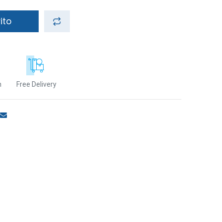
ito
n
Free Delivery