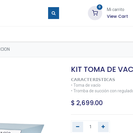
0
Mi carrito
View Cart
ure Eyes
Tienda
Blog
Contáctenos
CCION
KIT TOMA DE VA
𝗖𝗔𝗥𝗔𝗖𝗧𝗘𝗥𝗜𝗦𝗧𝗜𝗖𝗔𝗦
• Toma de vacío
• Tromba de succión con regulad
$
2,699.00